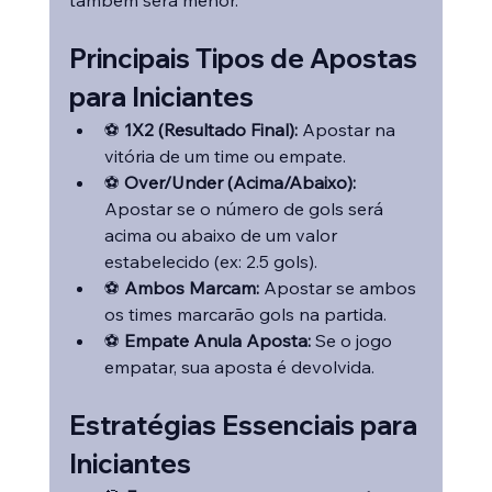
também será menor.
Principais Tipos de Apostas 
para Iniciantes
⚽ 
1X2 (Resultado Final):
 Apostar na 
vitória de um time ou empate.
⚽ 
Over/Under (Acima/Abaixo):
Apostar se o número de gols será 
acima ou abaixo de um valor 
estabelecido (ex: 2.5 gols).
⚽ 
Ambos Marcam:
 Apostar se ambos 
os times marcarão gols na partida.
⚽ 
Empate Anula Aposta:
 Se o jogo 
empatar, sua aposta é devolvida.
Estratégias Essenciais para 
Iniciantes