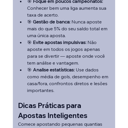
🎯 
Foque em poucos campeonatos:
Conhecer bem uma liga aumenta sua 
taxa de acerto.
🎯 
Gestão de banca:
 Nunca aposte 
mais do que 5% do seu saldo total em 
uma única aposta.
🎯 
Evite apostas impulsivas:
 Não 
aposte em todos os jogos apenas 
para se divertir — aposte onde você 
tem análise e vantagem.
🎯 
Analise estatísticas:
 Use dados 
como média de gols, desempenho em 
casa/fora, confrontos diretos e lesões 
importantes.
Dicas Práticas para 
Apostas Inteligentes
Comece apostando pequenas quantias 