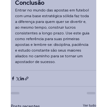
Conclusão
Entrar no mundo das apostas em futebol 
com uma base estratégica sólida faz toda 
a diferença para quem quer se divertir e, 
ao mesmo tempo, construir lucros 
consistentes a longo prazo. Use este guia 
como referência para suas primeiras 
apostas e lembre-se: disciplina, paciência 
e estudo constante são seus maiores 
aliados no caminho para se tornar um 
apostador de sucesso.
Ver tudo
Posts recentes