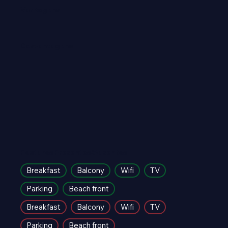
Vantagens
Desvantagens
Features Presentes/Ausentes
Breakfast
Balcony
Wifi
TV
Parking
Beach front
Breakfast
Balcony
Wifi
TV
Parking
Beach front