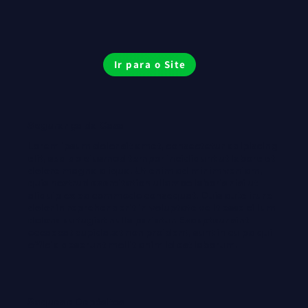
Ir para o Site
Segurança da Casa
Lorem ipsum dolor sit amet, consectetur adipiscing
elit, sed do eiusmod tempor incididunt ut labore et
dolore magna aliqua. Ut enim ad minim veniam,
quis nostrud exercitation ullamco laboris nisi ut
aliquip ex ea commodo consequat. Duis aute irure
dolor in reprehenderit in voluptate velit esse cillum
dolore eu fugiat nulla pariatur. Excepteur sint
occaecat cupidatat non proident, sunt in culpa qui
officia deserunt mollit anim id est laborum.
Saques e Depósitos