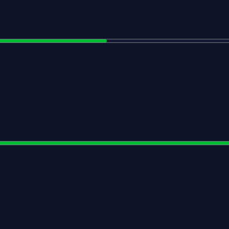
400K
6
NOSSA
AVALIAÇÃO
.1