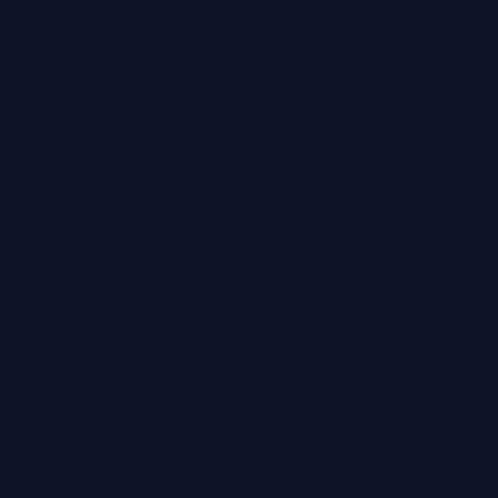
undaç
o
021