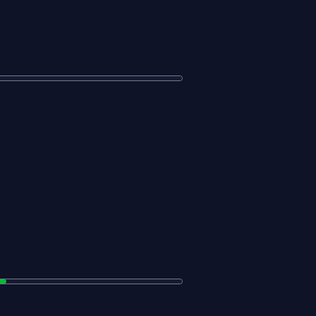
ínimo
6
e
vesti
ento
7