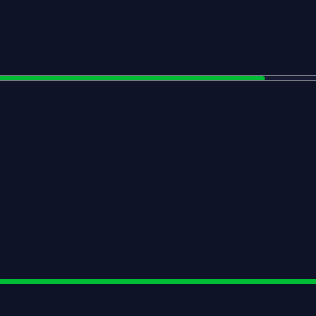
App
M
Mobil
d
e
in
m
Sim