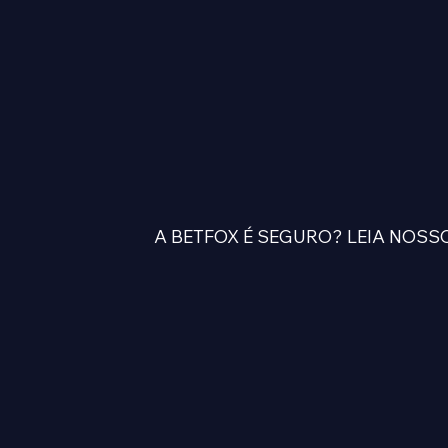
A BETFOX É SEGURO? LEIA NOSS