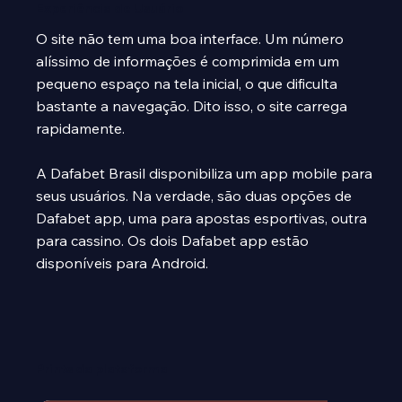
Experiência de Usuário
O site não tem uma boa interface. Um número
alíssimo de informações é comprimida em um
pequeno espaço na tela inicial, o que dificulta
bastante a navegação. Dito isso, o site carrega
rapidamente.
A Dafabet Brasil disponibiliza um app mobile para
seus usuários. Na verdade, são duas opções de
Dafabet app, uma para apostas esportivas, outra
para cassino. Os dois Dafabet app estão
disponíveis para Android.
Prints da plataforma