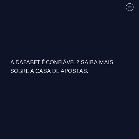
A DAFABET É CONFIÁVEL? SAIBA MAIS
SOBRE A CASA DE APOSTAS.