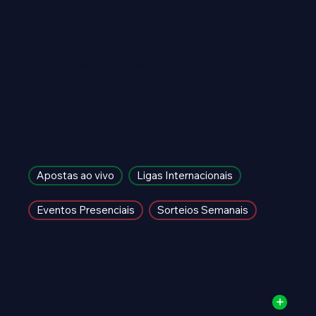
Desvantagens
Mercado de apostas reduzido
Muitas reclamações sem solução no Reclame
Aqui
Features Presentes/Ausentes
Apostas ao vivo
Ligas Internacionais
Eventos Presenciais
Sorteios Semanais
Bônus
Bônus de boas vindas