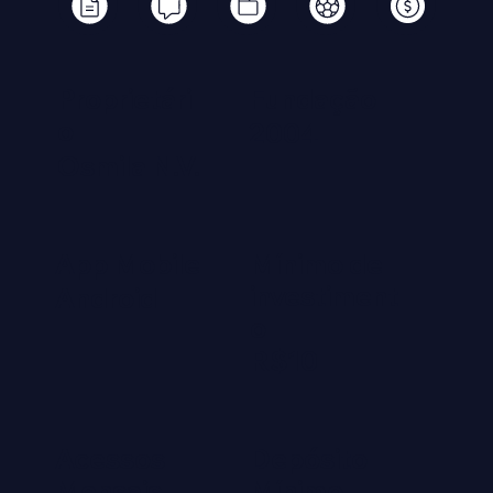
IDIOMAS
Proprietári
Fundação
o
2004
Osmila N.V.
App Mobile
Mínimo de
investiment
Android
o
R$10
Acessos
Depósito
Mensais
Mínimo